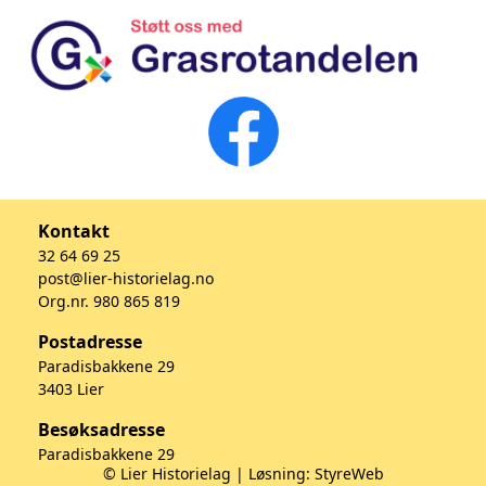
Kontakt
32 64 69 25
post@lier-historielag.no
Org.nr. 980 865 819
Postadresse
Paradisbakkene 29
3403 Lier
Besøksadresse
Paradisbakkene 29
© Lier Historielag | Løsning:
StyreWeb
3403 Lier