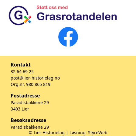
Kontakt
32 64 69 25
post@lier-historielag.no
Org.nr. 980 865 819
Postadresse
Paradisbakkene 29
3403 Lier
Besøksadresse
Paradisbakkene 29
© Lier Historielag | Løsning:
StyreWeb
3403 Lier