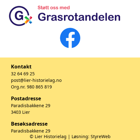
Kontakt
32 64 69 25
post@lier-historielag.no
Org.nr. 980 865 819
Postadresse
Paradisbakkene 29
3403 Lier
Besøksadresse
Paradisbakkene 29
© Lier Historielag | Løsning:
StyreWeb
3403 Lier