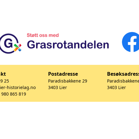
akt
Postadresse
Besøksadres
69 25
Paradisbakkene 29
Paradisbakken
ier-historielag.no
3403 Lier
3403 Lier
. 980 865 819