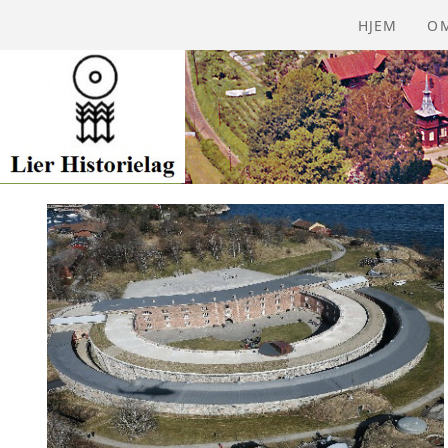
HJEM
O
Å
VE
VÅ
Å
BI
GA
BL