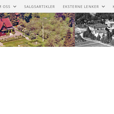
M OSS
SALGSARTIKLER
EKSTERNE LENKER
RBØKER
DIGITALT MUSEUM
DTEKTER
LIER BYGDETUN
R HISTORIE
LIERS HISTORIE
RSMØTER
LANDSLAGET FOR LOKALH
BLIOTEK
BYGDEBØKER
MMALT NYTT
I MEDLEM