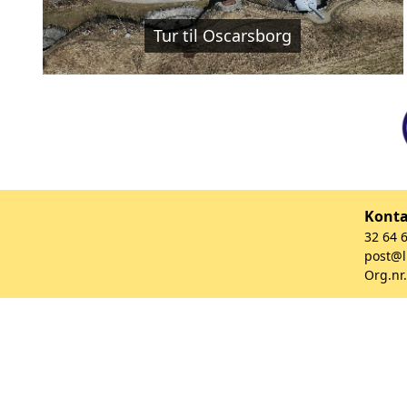
Tur til Oscarsborg
Kont
32 64 
post@l
Org.nr