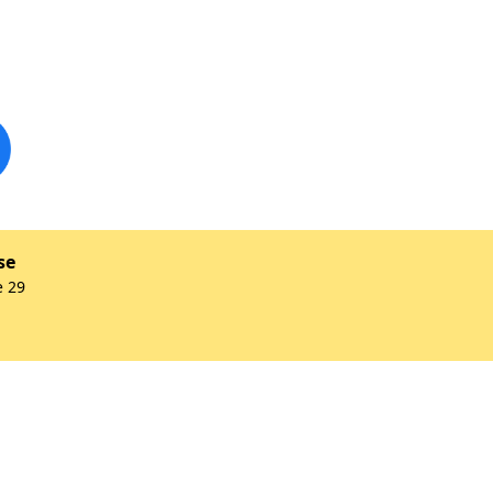
se
e 29