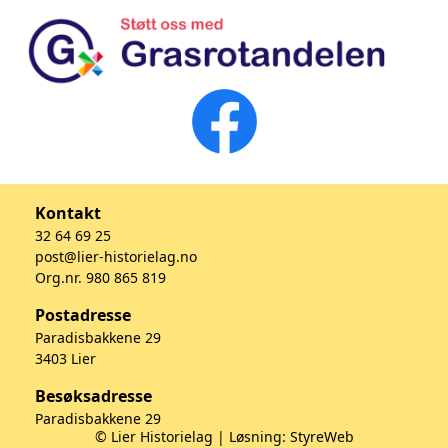
Kontakt
32 64 69 25
post@lier-historielag.no
Org.nr. 980 865 819
Postadresse
Paradisbakkene 29
3403 Lier
Besøksadresse
Paradisbakkene 29
© Lier Historielag | Løsning:
StyreWeb
3403 Lier