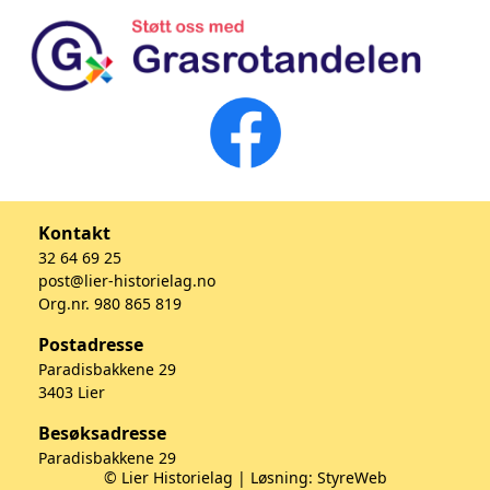
Kontakt
32 64 69 25
post@lier-historielag.no
Org.nr. 980 865 819
Postadresse
Paradisbakkene 29
3403 Lier
Besøksadresse
Paradisbakkene 29
© Lier Historielag | Løsning:
StyreWeb
3403 Lier