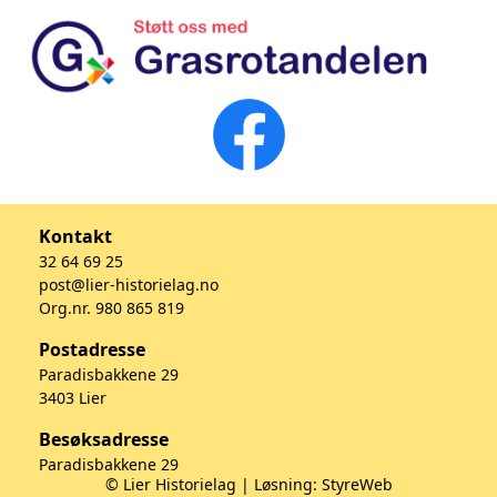
Kontakt
32 64 69 25
post@lier-historielag.no
Org.nr. 980 865 819
Postadresse
Paradisbakkene 29
3403 Lier
Besøksadresse
Paradisbakkene 29
© Lier Historielag | Løsning:
StyreWeb
3403 Lier