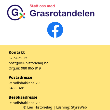
Kontakt
32 64 69 25
post@lier-historielag.no
Org.nr. 980 865 819
Postadresse
Paradisbakkene 29
3403 Lier
Besøksadresse
Paradisbakkene 29
© Lier Historielag | Løsning:
StyreWeb
3403 Lier