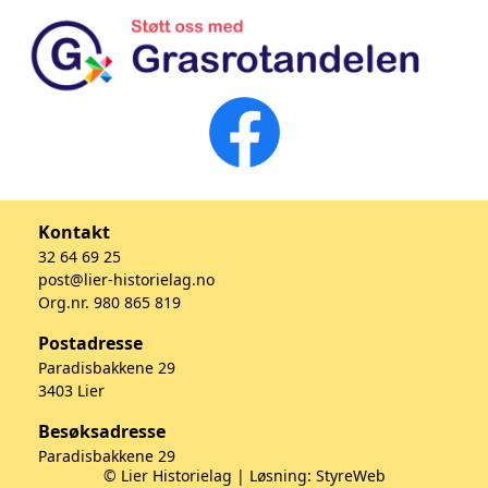
Kontakt
32 64 69 25
post@lier-historielag.no
Org.nr. 980 865 819
Postadresse
Paradisbakkene 29
3403 Lier
Besøksadresse
Paradisbakkene 29
© Lier Historielag | Løsning:
StyreWeb
3403 Lier