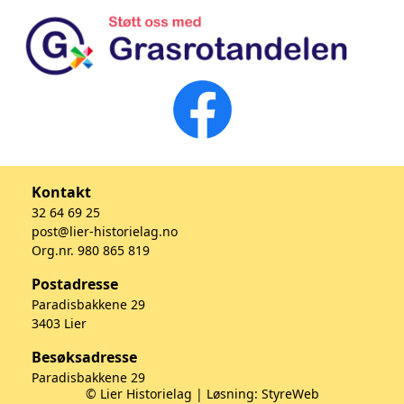
Kontakt
32 64 69 25
post@lier-historielag.no
Org.nr. 980 865 819
Postadresse
Paradisbakkene 29
3403 Lier
Besøksadresse
Paradisbakkene 29
© Lier Historielag | Løsning:
StyreWeb
3403 Lier