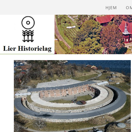
HJEM
O
Å
VE
VÅ
Å
BI
GA
BL