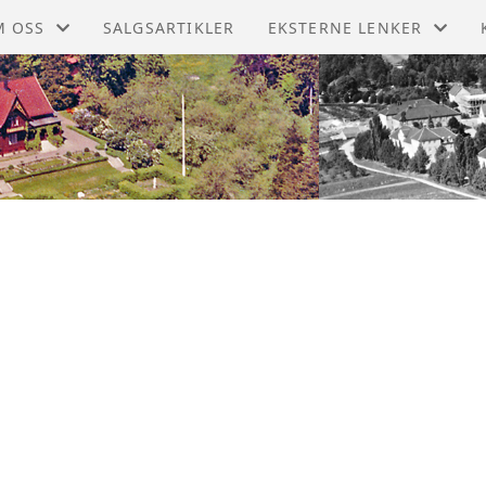
M OSS
SALGSARTIKLER
EKSTERNE LENKER
RBØKER
DIGITALT MUSEUM
DTEKTER
LIER BYGDETUN
R HISTORIE
LIERS HISTORIE
RSMØTER
LANDSLAGET FOR LOKALH
BLIOTEK
BYGDEBØKER
MMALT NYTT
I MEDLEM