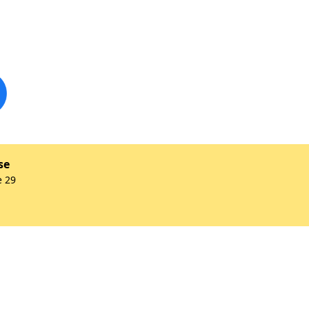
se
e 29