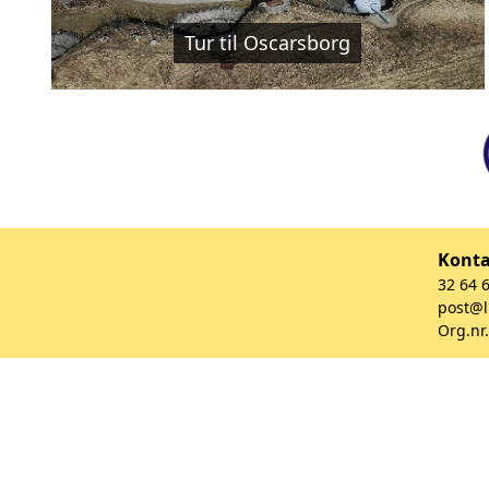
Tur til Oscarsborg
Kont
32 64 
post@l
Org.nr