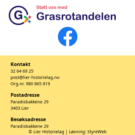
Kontakt
32 64 69 25
post@lier-historielag.no
Org.nr. 980 865 819
Postadresse
Paradisbakkene 29
3403 Lier
Besøksadresse
Paradisbakkene 29
© Lier Historielag | Løsning:
StyreWeb
3403 Lier