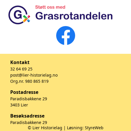
Kontakt
32 64 69 25
post@lier-historielag.no
Org.nr. 980 865 819
Postadresse
Paradisbakkene 29
3403 Lier
Besøksadresse
Paradisbakkene 29
© Lier Historielag | Løsning:
StyreWeb
3403 Lier