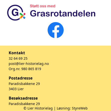
Kontakt
32 64 69 25
post@lier-historielag.no
Org.nr. 980 865 819
Postadresse
Paradisbakkene 29
3403 Lier
Besøksadresse
Paradisbakkene 29
© Lier Historielag | Løsning:
StyreWeb
3403 Lier