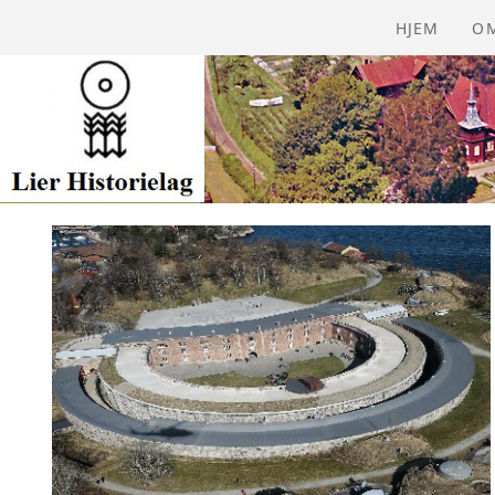
HJEM
O
Å
VE
VÅ
Å
BI
GA
BL