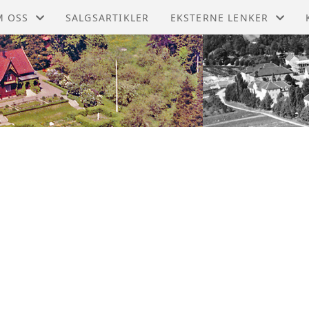
M OSS
SALGSARTIKLER
EKSTERNE LENKER
RBØKER
DIGITALT MUSEUM
DTEKTER
LIER BYGDETUN
R HISTORIE
LIERS HISTORIE
RSMØTER
LANDSLAGET FOR LOKALH
BLIOTEK
BYGDEBØKER
MMALT NYTT
I MEDLEM