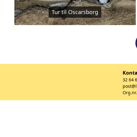
Tur til Oscarsborg
Kont
32 64 
post@l
Org.nr