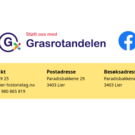
akt
Postadresse
Besøksadres
69 25
Paradisbakkene 29
Paradisbakken
ier-historielag.no
3403 Lier
3403 Lier
. 980 865 819