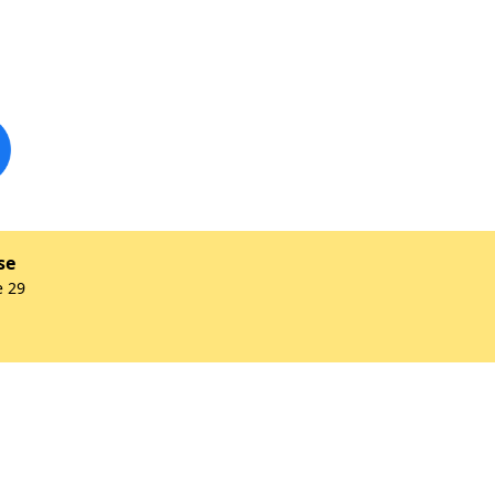
se
e 29