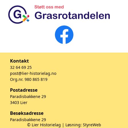
Kontakt
32 64 69 25
post@lier-historielag.no
Org.nr. 980 865 819
Postadresse
Paradisbakkene 29
3403 Lier
Besøksadresse
Paradisbakkene 29
© Lier Historielag | Løsning:
StyreWeb
3403 Lier