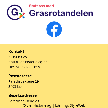
Kontakt
32 64 69 25
post@lier-historielag.no
Org.nr. 980 865 819
Postadresse
Paradisbakkene 29
3403 Lier
Besøksadresse
Paradisbakkene 29
© Lier Historielag | Løsning:
StyreWeb
3403 Lier