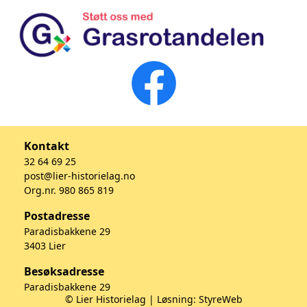
Kontakt
32 64 69 25
post@lier-historielag.no
Org.nr. 980 865 819
Postadresse
Paradisbakkene 29
3403 Lier
Besøksadresse
Paradisbakkene 29
© Lier Historielag | Løsning:
StyreWeb
3403 Lier